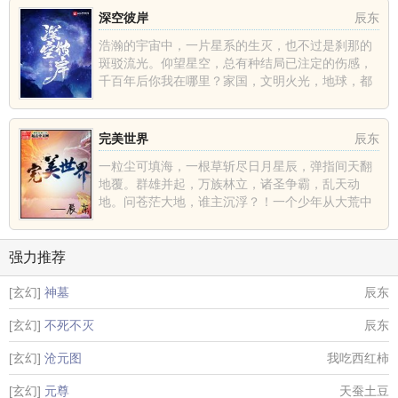
深空彼岸
辰东
浩瀚的宇宙中，一片星系的生灭，也不过是刹那的
斑驳流光。仰望星空，总有种结局已注定的伤感，
千百年后你我在哪里？家国，文明火光，地球，都
不过是深空中的一......
完美世界
辰东
一粒尘可填海，一根草斩尽日月星辰，弹指间天翻
地覆。群雄并起，万族林立，诸圣争霸，乱天动
地。问苍茫大地，谁主沉浮？！一个少年从大荒中
走出，一切从这里开......
强力推荐
[玄幻]
神墓
辰东
[玄幻]
不死不灭
辰东
[玄幻]
沧元图
我吃西红柿
[玄幻]
元尊
天蚕土豆