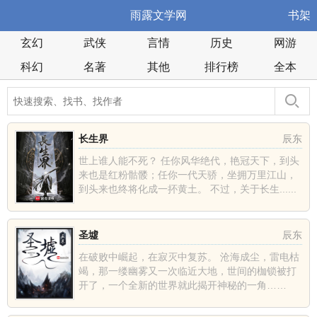
雨露文学网
书架
玄幻
武侠
言情
历史
网游
科幻
名著
其他
排行榜
全本
长生界
辰东
世上谁人能不死？ 任你风华绝代，艳冠天下，到头
来也是红粉骷髅；任你一代天骄，坐拥万里江山，
到头来也终将化成一抔黄土。 不过，关于长生......
圣墟
辰东
在破败中崛起，在寂灭中复苏。 沧海成尘，雷电枯
竭，那一缕幽雾又一次临近大地，世间的枷锁被打
开了，一个全新的世界就此揭开神秘的一角……
......