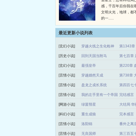
望星空，总有种结局
感，千百年后你我在
文明火光，地球，都
的一......
最近更新小说列表
[玄幻小说]
穿越火线之生化枪神
第1343
[历史小说]
回到天国当附马
第七百章 
[玄幻小说]
最强皇帝
第220章 
[言情小说]
穿越婚然天成
第738章
[言情小说]
盘龙之成长系统
第四百七
[言情小说]
我的左手里有一个帝国
完结感言
[网游小说]
绿茵彗星
大结局 华
[科幻小说]
重生成狼
完本感言
[言情小说]
洛阳锦
番外之离
[言情小说]
无良国师
第三百五