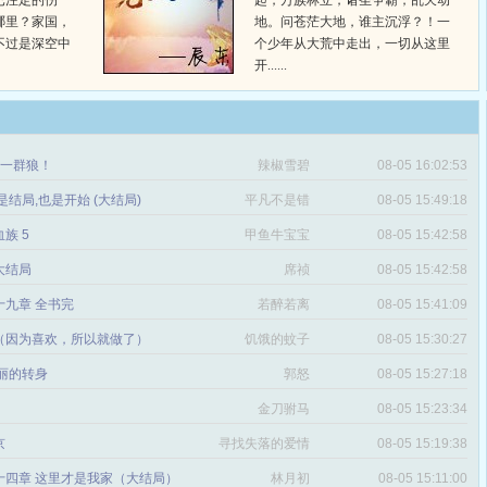
已注定的伤
起，万族林立，诸圣争霸，乱天动
哪里？家国，
地。问苍茫大地，谁主沉浮？！一
不过是深空中
个少年从大荒中走出，一切从这里
开......
章 一群狼！
辣椒雪碧
08-05 16:02:53
是结局,也是开始 (大结局)
平凡不是错
08-05 15:49:18
血族 5
甲鱼牛宝宝
08-05 15:42:58
 大结局
席祯
08-05 15:42:58
十九章 全书完
若醉若离
08-05 15:41:09
（因为喜欢，所以就做了）
饥饿的蚊子
08-05 15:30:27
丽的转身
郭怒
08-05 15:27:18
金刀驸马
08-05 15:23:34
京
寻找失落的爱情
08-05 15:19:38
十四章 这里才是我家（大结局）
林月初
08-05 15:11:00