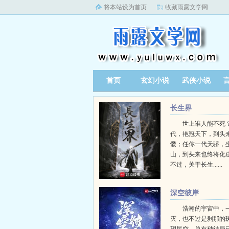
将本站设为首页
收藏雨露文学网
首页
玄幻小说
武侠小说
长生界
世上谁人能不死？
代，艳冠天下，到头
髅；任你一代天骄，
山，到头来也终将化
不过，关于长生......
深空彼岸
浩瀚的宇宙中，
灭，也不过是刹那的