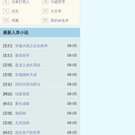
8
大奉打更人
18
斗破苍穹
9
永生
19
大主宰
10
求魔
20
夜的命名术
最新入库小说
[玄幻]
穿越火线之生化枪神
08-05
[玄幻]
最强皇帝
08-05
[言情]
盘龙之成长系统
08-05
[言情]
穿越婚然天成
08-05
[历史]
回到天国当附马
08-05
[网游]
绿茵彗星
08-05
[科幻]
重生成狼
08-05
[言情]
洛阳锦
08-05
[言情]
无良国师
08-05
[科幻]
混在丧尸的世界
08-05