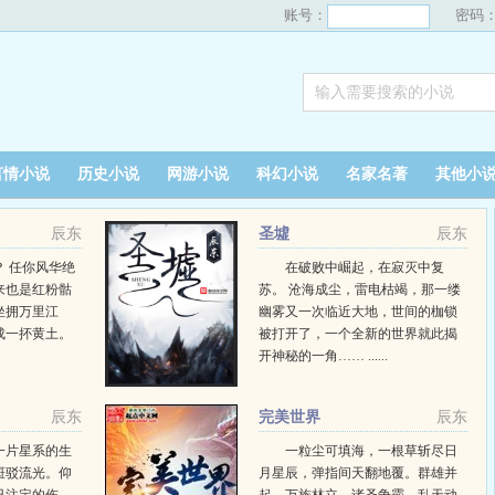
账号：
密码
言情小说
历史小说
网游小说
科幻小说
名家名著
其他小
辰东
圣墟
辰东
 任你风华绝
在破败中崛起，在寂灭中复
来也是红粉骷
苏。 沧海成尘，雷电枯竭，那一缕
坐拥万里江
幽雾又一次临近大地，世间的枷锁
成一抔黄土。
被打开了，一个全新的世界就此揭
开神秘的一角…… ......
辰东
完美世界
辰东
一片星系的生
一粒尘可填海，一根草斩尽日
斑驳流光。仰
月星辰，弹指间天翻地覆。群雄并