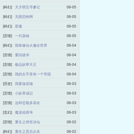
[科幻]
天才萌宝寻爹记
08-05
[科幻]
无限恐怖网
08-05
[科幻]
星爆
08-05
[言情]
一代枭雄
08-05
[科幻]
我靠修仙火遍全世界
08-04
[言情]
重回彼岸
08-04
[言情]
极品妖孽天王
08-04
[言情]
我的左手里有一个帝国
08-04
[历史]
我要做首辅
08-03
[言情]
小妖养成记
08-03
[言情]
这样恋着多喜欢
08-03
[玄幻]
魔道祖师爷
08-03
[言情]
重生之绝世冰仙
08-02
[科幻]
重生之恶后从良
08-02