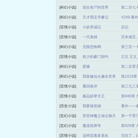
[科幻小说]
混在丧尸的世界
第二百七十
[科幻小说]
天才萌宝寻爹记
V249.
[言情小说]
小妖养成记
后记
[言情小说]
一代枭雄
完本感言
[科幻小说]
无限恐怖网
第三百一
[言情小说]
权少的豪门契约
正文 正
[科幻小说]
星爆
第二百零
[科幻小说]
我靠修仙火遍全世界
第1019
[言情小说]
重回彼岸
第三九三章
[言情小说]
极品妖孽天王
第946章
[历史小说]
我要做首辅
番外——
[玄幻小说]
异世神魔之倾尘御天
第一千零
局）
[玄幻小说]
魔道祖师爷
第929章
[言情小说]
这样恋着多喜欢
完结了，