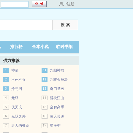
：
用户注册
说
排行榜
全本小说
临时书架
强力推荐
1
神墓
11
九阳神功
2
不死不灭
12
九转金身决
3
沧元图
13
奇门圣医
4
元尊
14
醉枕江山
5
伏天氏
15
全职高手
6
光阴之外
16
凌天传说
7
唐人的餐桌
17
星辰变