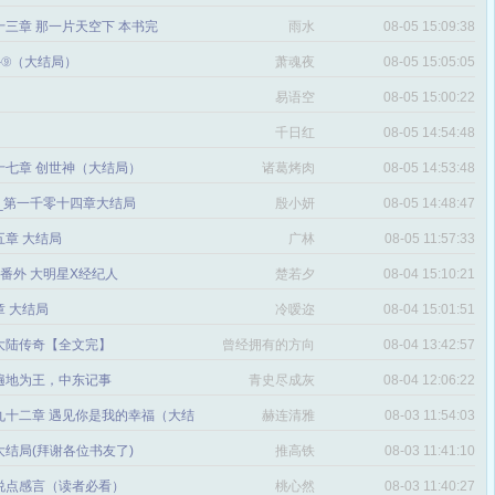
三章 那一片天空下 本书完
雨水
08-05 15:09:38
番外⑨（大结局）
萧魂夜
08-05 15:05:05
易语空
08-05 15:00:22
。
千日红
08-05 14:54:48
十七章 创世神（大结局）
诸葛烤肉
08-05 14:53:48
文_第一千零十四章大结局
殷小妍
08-05 14:48:47
五章 大结局
广林
08-05 11:57:33
章 番外 大明星X经纪人
楚若夕
08-04 15:10:21
 大结局
冷嗳迩
08-04 15:01:51
 大陆传奇【全文完】
曾经拥有的方向
08-04 13:42:57
感
遍地为王，中东记事
青史尽成灰
08-04 12:06:22
九十二章 遇见你是我的幸福（大结
赫连清雅
08-03 11:54:03
 大结局(拜谢各位书友了)
推高铁
08-03 11:41:10
说点感言（读者必看）
桃心然
08-03 11:40:27