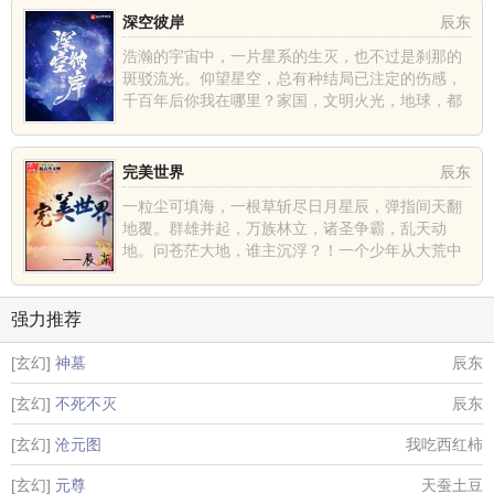
深空彼岸
辰东
浩瀚的宇宙中，一片星系的生灭，也不过是刹那的
斑驳流光。仰望星空，总有种结局已注定的伤感，
千百年后你我在哪里？家国，文明火光，地球，都
不过是深空中的一......
完美世界
辰东
一粒尘可填海，一根草斩尽日月星辰，弹指间天翻
地覆。群雄并起，万族林立，诸圣争霸，乱天动
地。问苍茫大地，谁主沉浮？！一个少年从大荒中
走出，一切从这里开......
强力推荐
[玄幻]
神墓
辰东
[玄幻]
不死不灭
辰东
[玄幻]
沧元图
我吃西红柿
[玄幻]
元尊
天蚕土豆