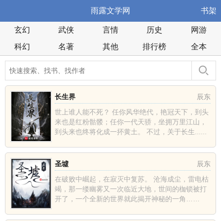
雨露文学网
书架
玄幻
武侠
言情
历史
网游
科幻
名著
其他
排行榜
全本
长生界
辰东
世上谁人能不死？ 任你风华绝代，艳冠天下，到头
来也是红粉骷髅；任你一代天骄，坐拥万里江山，
到头来也终将化成一抔黄土。 不过，关于长生......
圣墟
辰东
在破败中崛起，在寂灭中复苏。 沧海成尘，雷电枯
竭，那一缕幽雾又一次临近大地，世间的枷锁被打
开了，一个全新的世界就此揭开神秘的一角……
......