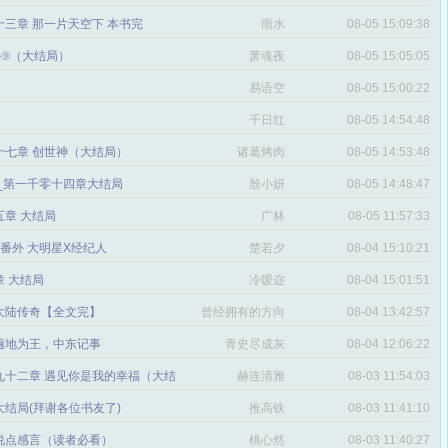
三章 那一片天空下 本书完
雨水
08-05 15:09:38
番外⑨（大结局）
萧魂夜
08-05 15:05:05
易语空
08-05 15:00:22
。
千日红
08-05 14:54:48
十七章 创世神（大结局）
诸葛烤肉
08-05 14:53:48
文_第一千零十四章大结局
殷小妍
08-05 14:48:47
五章 大结局
广林
08-05 11:57:33
章 番外 大明星X经纪人
楚若夕
08-04 15:10:21
 大结局
冷嗳迩
08-04 15:01:51
 大陆传奇【全文完】
曾经拥有的方向
08-04 13:42:57
感
遍地为王，中东记事
青史尽成灰
08-04 12:06:22
九十二章 遇见你是我的幸福（大结
赫连清雅
08-03 11:54:03
 大结局(拜谢各位书友了)
推高铁
08-03 11:41:10
说点感言（读者必看）
桃心然
08-03 11:40:27