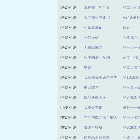
[科幻小说]
混在丧尸的世界
第二百七十
[科幻小说]
天才萌宝寻爹记
V249.
[言情小说]
小妖养成记
后记
[言情小说]
一代枭雄
完本感言
[科幻小说]
无限恐怖网
第三百一
[言情小说]
权少的豪门契约
正文 正
[科幻小说]
星爆
第二百零
[科幻小说]
我靠修仙火遍全世界
第1019
[言情小说]
重回彼岸
第三九三章
[言情小说]
极品妖孽天王
第946章
[历史小说]
我要做首辅
番外——
[玄幻小说]
异世神魔之倾尘御天
第一千零
局）
[玄幻小说]
魔道祖师爷
第929章
[言情小说]
这样恋着多喜欢
完结了，