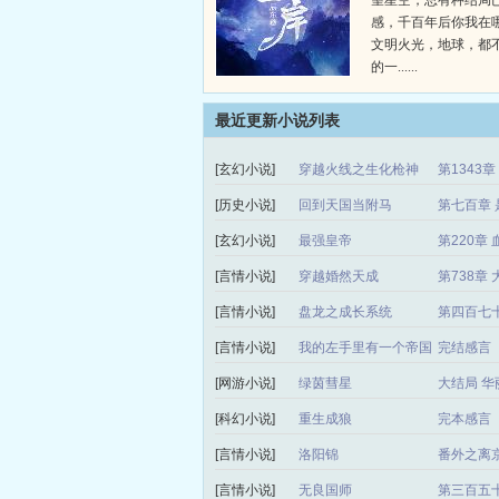
望星空，总有种结局
感，千百年后你我在
文明火光，地球，都
的一......
最近更新小说列表
[玄幻小说]
穿越火线之生化枪神
第1343
[历史小说]
回到天国当附马
第七百章 
[玄幻小说]
最强皇帝
第220章 
[言情小说]
穿越婚然天成
第738章
[言情小说]
盘龙之成长系统
第四百七
[言情小说]
我的左手里有一个帝国
完结感言
[网游小说]
绿茵彗星
大结局 华
[科幻小说]
重生成狼
完本感言
[言情小说]
洛阳锦
番外之离
[言情小说]
无良国师
第三百五