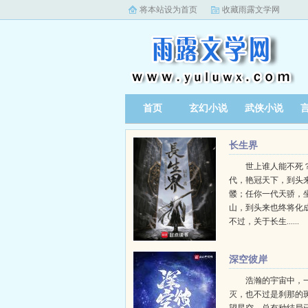
将本站设为首页
收藏雨露文学网
首页
玄幻小说
武侠小说
长生界
世上谁人能不死？
代，艳冠天下，到头
髅；任你一代天骄，
山，到头来也终将化
不过，关于长生......
深空彼岸
浩瀚的宇宙中，
灭，也不过是刹那的