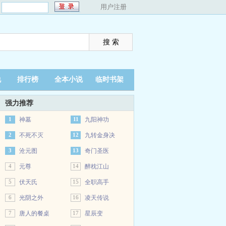
：
用户注册
说
排行榜
全本小说
临时书架
强力推荐
1
神墓
11
九阳神功
2
不死不灭
12
九转金身决
3
沧元图
13
奇门圣医
4
元尊
14
醉枕江山
5
伏天氏
15
全职高手
6
光阴之外
16
凌天传说
7
唐人的餐桌
17
星辰变