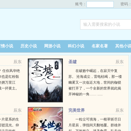
账号：
密码
言情小说
历史小说
网游小说
科幻小说
名家名著
其他小
辰东
圣墟
辰东
 任你风华绝
在破败中崛起，在寂灭中复
来也是红粉骷
苏。 沧海成尘，雷电枯竭，那一缕
坐拥万里江
幽雾又一次临近大地，世间的枷锁
成一抔黄土。
被打开了，一个全新的世界就此揭
开神秘的一角…… ......
辰东
完美世界
辰东
一片星系的生
一粒尘可填海，一根草斩尽日
斑驳流光。仰
月星辰，弹指间天翻地覆。群雄并