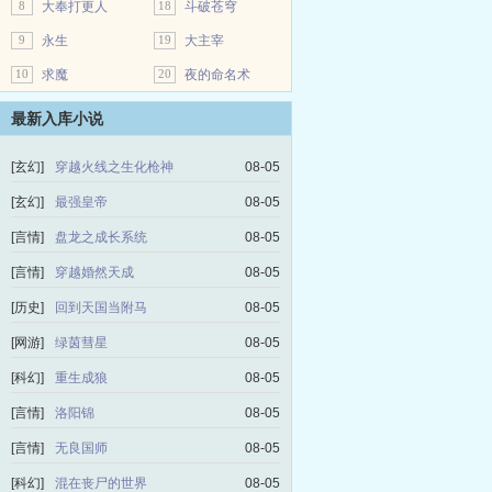
8
大奉打更人
18
斗破苍穹
9
永生
19
大主宰
10
求魔
20
夜的命名术
最新入库小说
[玄幻]
穿越火线之生化枪神
08-05
[玄幻]
最强皇帝
08-05
[言情]
盘龙之成长系统
08-05
[言情]
穿越婚然天成
08-05
[历史]
回到天国当附马
08-05
[网游]
绿茵彗星
08-05
[科幻]
重生成狼
08-05
[言情]
洛阳锦
08-05
[言情]
无良国师
08-05
[科幻]
混在丧尸的世界
08-05