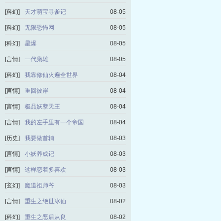
[科幻]
天才萌宝寻爹记
08-05
[科幻]
无限恐怖网
08-05
[科幻]
星爆
08-05
[言情]
一代枭雄
08-05
[科幻]
我靠修仙火遍全世界
08-04
[言情]
重回彼岸
08-04
[言情]
极品妖孽天王
08-04
[言情]
我的左手里有一个帝国
08-04
[历史]
我要做首辅
08-03
[言情]
小妖养成记
08-03
[言情]
这样恋着多喜欢
08-03
[玄幻]
魔道祖师爷
08-03
[言情]
重生之绝世冰仙
08-02
[科幻]
重生之恶后从良
08-02