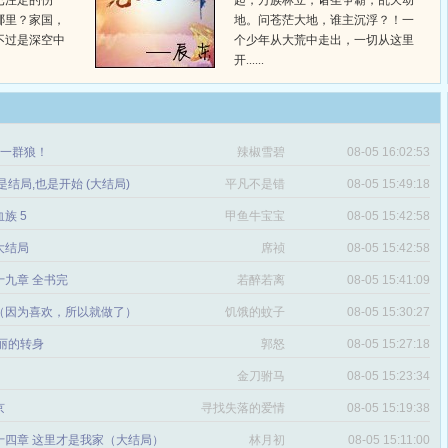
已注定的伤
起，万族林立，诸圣争霸，乱天动
哪里？家国，
地。问苍茫大地，谁主沉浮？！一
不过是深空中
个少年从大荒中走出，一切从这里
开......
章 一群狼！
辣椒雪碧
08-05 16:02:53
是结局,也是开始 (大结局)
平凡不是错
08-05 15:49:18
血族 5
甲鱼牛宝宝
08-05 15:42:58
 大结局
席祯
08-05 15:42:58
十九章 全书完
若醉若离
08-05 15:41:09
（因为喜欢，所以就做了）
饥饿的蚊子
08-05 15:30:27
丽的转身
郭怒
08-05 15:27:18
金刀驸马
08-05 15:23:34
京
寻找失落的爱情
08-05 15:19:38
十四章 这里才是我家（大结局）
林月初
08-05 15:11:00