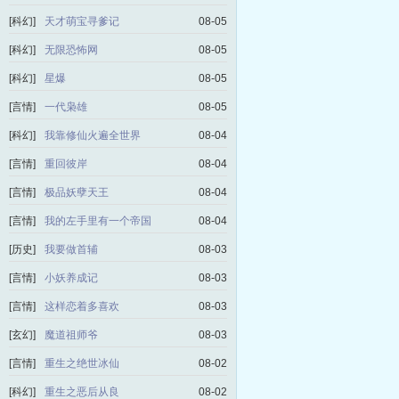
[科幻]
天才萌宝寻爹记
08-05
[科幻]
无限恐怖网
08-05
[科幻]
星爆
08-05
[言情]
一代枭雄
08-05
[科幻]
我靠修仙火遍全世界
08-04
[言情]
重回彼岸
08-04
[言情]
极品妖孽天王
08-04
[言情]
我的左手里有一个帝国
08-04
[历史]
我要做首辅
08-03
[言情]
小妖养成记
08-03
[言情]
这样恋着多喜欢
08-03
[玄幻]
魔道祖师爷
08-03
[言情]
重生之绝世冰仙
08-02
[科幻]
重生之恶后从良
08-02