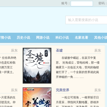
账号：
密码
言情小说
历史小说
网游小说
科幻小说
名家名著
其他小
辰东
圣墟
辰东
 任你风华绝
在破败中崛起，在寂灭中复
来也是红粉骷
苏。 沧海成尘，雷电枯竭，那一缕
坐拥万里江
幽雾又一次临近大地，世间的枷锁
成一抔黄土。
被打开了，一个全新的世界就此揭
开神秘的一角…… ......
辰东
完美世界
辰东
一片星系的生
一粒尘可填海，一根草斩尽日
斑驳流光。仰
月星辰，弹指间天翻地覆。群雄并