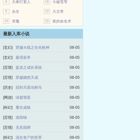
8
大奉打更人
18
斗破苍穹
9
永生
19
大主宰
10
求魔
20
夜的命名术
最新入库小说
[玄幻]
穿越火线之生化枪神
08-05
[玄幻]
最强皇帝
08-05
[言情]
盘龙之成长系统
08-05
[言情]
穿越婚然天成
08-05
[历史]
回到天国当附马
08-05
[网游]
绿茵彗星
08-05
[科幻]
重生成狼
08-05
[言情]
洛阳锦
08-05
[言情]
无良国师
08-05
[科幻]
混在丧尸的世界
08-05