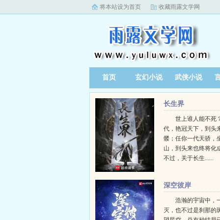
将本站设为首页
收藏雨露文学网
首页
玄幻小说
武侠小说
长生界
世上谁人能不死？
代，艳冠天下，到头
髅；任你一代天骄，
山，到头来也终将化
不过，关于长生......
深空彼岸
浩瀚的宇宙中，
灭，也不过是刹那的