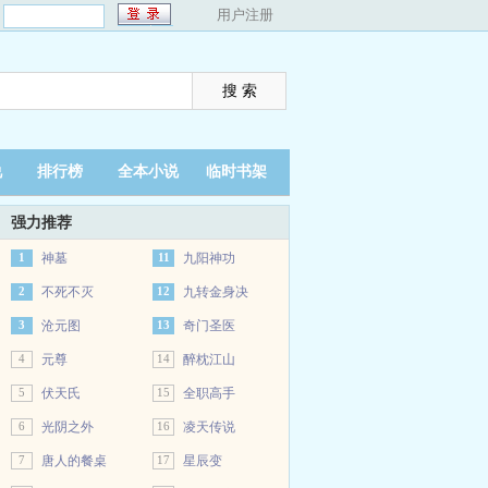
：
用户注册
说
排行榜
全本小说
临时书架
强力推荐
1
神墓
11
九阳神功
2
不死不灭
12
九转金身决
3
沧元图
13
奇门圣医
4
元尊
14
醉枕江山
5
伏天氏
15
全职高手
6
光阴之外
16
凌天传说
7
唐人的餐桌
17
星辰变