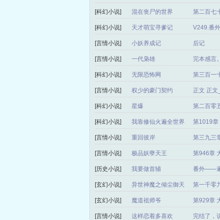
[科幻小说]
混在丧尸的世界
第二百七十
[科幻小说]
天才萌宝寻爹记
V249.
[言情小说]
小妖养成记
后记
[言情小说]
一代枭雄
完本感言
[科幻小说]
无限恐怖网
第三百一
[言情小说]
权少的豪门契约
正文 正
[科幻小说]
星爆
第二百零
[科幻小说]
我靠修仙火遍全世界
第1019
[言情小说]
重回彼岸
第三九三章
[言情小说]
极品妖孽天王
第946章
[历史小说]
我要做首辅
番外——
[玄幻小说]
异世神魔之倾尘御天
第一千零
局）
[玄幻小说]
魔道祖师爷
第929章
[言情小说]
这样恋着多喜欢
完结了，