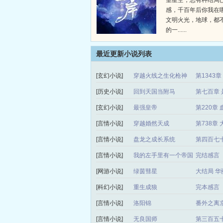
望星空，总有种结局
感，千百年后你我在
文明火光，地球，都
的一......
最近更新小说列表
[玄幻小说]
穿越火线之生化枪神
第1343
[历史小说]
回到天国当附马
第七百章 
[玄幻小说]
最强皇帝
第220章 
[言情小说]
穿越婚然天成
第738章
[言情小说]
盘龙之成长系统
第四百七
[言情小说]
我的左手里有一个帝国
完结感言
[网游小说]
绿茵彗星
大结局 华
[科幻小说]
重生成狼
完本感言
[言情小说]
洛阳锦
番外之离
[言情小说]
无良国师
第三百五