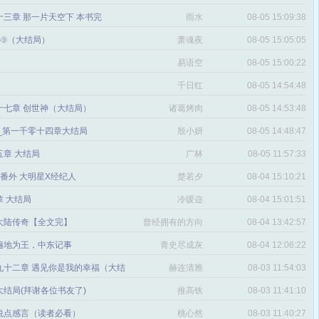
三章 那一片天空下 本书完
雨水
08-05 15:09:38
番外⑨（大结局）
萧魂夜
08-05 15:05:05
易语空
08-05 15:00:22
。
千日红
08-05 14:54:48
十七章 创世神（大结局）
诸葛烤肉
08-05 14:53:48
文_第一千零十四章大结局
殷小妍
08-05 14:48:47
五章 大结局
广林
08-05 11:57:33
章 番外 大明星X经纪人
楚若夕
08-04 15:10:21
 大结局
冷嗳迩
08-04 15:01:51
 大陆传奇【全文完】
曾经拥有的方向
08-04 13:42:57
感
遍地为王，中东记事
青史尽成灰
08-04 12:06:22
九十二章 遇见你是我的幸福（大结
赫连清雅
08-03 11:54:03
 大结局(拜谢各位书友了)
推高铁
08-03 11:41:10
说点感言（读者必看）
桃心然
08-03 11:40:27