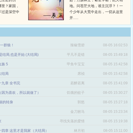
已注定的伤
起，万族林立，诸圣争霸，乱天动
哪里？家国，
地。问苍茫大地，谁主沉浮？！一
不过是深空中
个少年从大荒中走出，一切从这里
开......
章 一群狼！
辣椒雪碧
08-05 16:02:53
是结局,也是开始 (大结局)
平凡不是错
08-05 15:49:18
血族 5
甲鱼牛宝宝
08-05 15:42:58
 大结局
席祯
08-05 15:42:58
十九章 全书完
若醉若离
08-05 15:41:09
（因为喜欢，所以就做了）
饥饿的蚊子
08-05 15:30:27
丽的转身
郭怒
08-05 15:27:18
金刀驸马
08-05 15:23:34
京
寻找失落的爱情
08-05 15:19:38
十四章 这里才是我家（大结局）
林月初
08-05 15:11:00