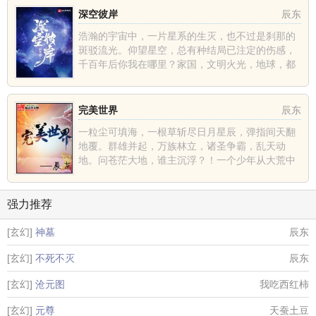
深空彼岸
辰东
浩瀚的宇宙中，一片星系的生灭，也不过是刹那的
斑驳流光。仰望星空，总有种结局已注定的伤感，
千百年后你我在哪里？家国，文明火光，地球，都
不过是深空中的一......
完美世界
辰东
一粒尘可填海，一根草斩尽日月星辰，弹指间天翻
地覆。群雄并起，万族林立，诸圣争霸，乱天动
地。问苍茫大地，谁主沉浮？！一个少年从大荒中
走出，一切从这里开......
强力推荐
[玄幻]
神墓
辰东
[玄幻]
不死不灭
辰东
[玄幻]
沧元图
我吃西红柿
[玄幻]
元尊
天蚕土豆