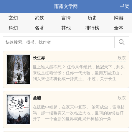
雨露文学网
书架
玄幻
武侠
言情
历史
网游
科幻
名著
其他
排行榜
全本
长生界
辰东
世上谁人能不死？ 任你风华绝代，艳冠天下，到头
来也是红粉骷髅；任你一代天骄，坐拥万里江山，
到头来也终将化成一抔黄土。 不过，关于长生......
圣墟
辰东
在破败中崛起，在寂灭中复苏。 沧海成尘，雷电枯
竭，那一缕幽雾又一次临近大地，世间的枷锁被打
开了，一个全新的世界就此揭开神秘的一角……
......