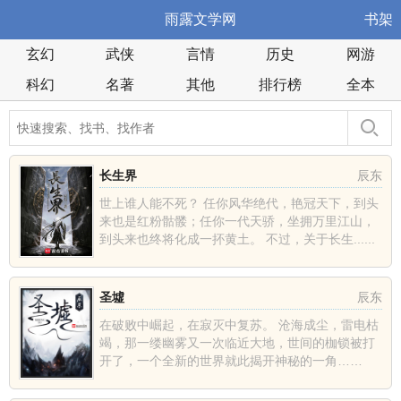
雨露文学网
书架
玄幻
武侠
言情
历史
网游
科幻
名著
其他
排行榜
全本
长生界
辰东
世上谁人能不死？ 任你风华绝代，艳冠天下，到头
来也是红粉骷髅；任你一代天骄，坐拥万里江山，
到头来也终将化成一抔黄土。 不过，关于长生......
圣墟
辰东
在破败中崛起，在寂灭中复苏。 沧海成尘，雷电枯
竭，那一缕幽雾又一次临近大地，世间的枷锁被打
开了，一个全新的世界就此揭开神秘的一角……
......