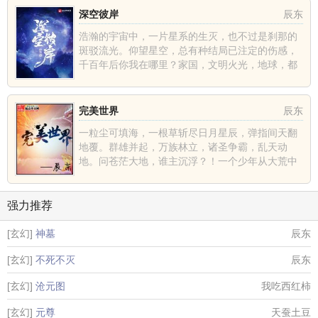
深空彼岸
辰东
浩瀚的宇宙中，一片星系的生灭，也不过是刹那的
斑驳流光。仰望星空，总有种结局已注定的伤感，
千百年后你我在哪里？家国，文明火光，地球，都
不过是深空中的一......
完美世界
辰东
一粒尘可填海，一根草斩尽日月星辰，弹指间天翻
地覆。群雄并起，万族林立，诸圣争霸，乱天动
地。问苍茫大地，谁主沉浮？！一个少年从大荒中
走出，一切从这里开......
强力推荐
[玄幻]
神墓
辰东
[玄幻]
不死不灭
辰东
[玄幻]
沧元图
我吃西红柿
[玄幻]
元尊
天蚕土豆