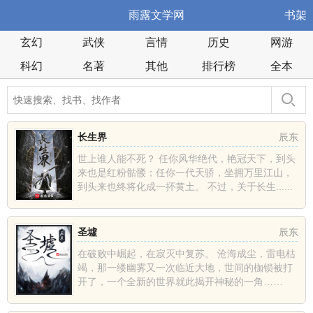
雨露文学网
书架
玄幻
武侠
言情
历史
网游
科幻
名著
其他
排行榜
全本
长生界
辰东
世上谁人能不死？ 任你风华绝代，艳冠天下，到头
来也是红粉骷髅；任你一代天骄，坐拥万里江山，
到头来也终将化成一抔黄土。 不过，关于长生......
圣墟
辰东
在破败中崛起，在寂灭中复苏。 沧海成尘，雷电枯
竭，那一缕幽雾又一次临近大地，世间的枷锁被打
开了，一个全新的世界就此揭开神秘的一角……
......