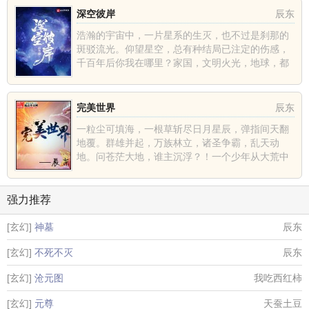
深空彼岸
辰东
浩瀚的宇宙中，一片星系的生灭，也不过是刹那的
斑驳流光。仰望星空，总有种结局已注定的伤感，
千百年后你我在哪里？家国，文明火光，地球，都
不过是深空中的一......
完美世界
辰东
一粒尘可填海，一根草斩尽日月星辰，弹指间天翻
地覆。群雄并起，万族林立，诸圣争霸，乱天动
地。问苍茫大地，谁主沉浮？！一个少年从大荒中
走出，一切从这里开......
强力推荐
[玄幻]
神墓
辰东
[玄幻]
不死不灭
辰东
[玄幻]
沧元图
我吃西红柿
[玄幻]
元尊
天蚕土豆