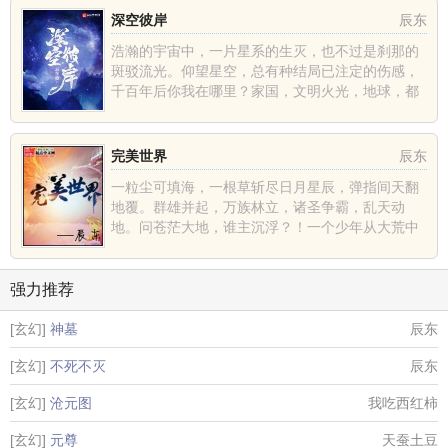
深空彼岸
辰东
浩瀚的宇宙中，一片星系的生灭，也不过是刹那的
斑驳流光。仰望星空，总有种结局已注定的伤感，
千百年后你我在哪里？家国，文明火光，地球，都
不过是深空中的一......
完美世界
辰东
一粒尘可填海，一根草斩尽日月星辰，弹指间天翻
地覆。群雄并起，万族林立，诸圣争霸，乱天动
地。问苍茫大地，谁主沉浮？！一个少年从大荒中
走出，一切从这里开......
强力推荐
[玄幻]
神墓
辰东
[玄幻]
不死不灭
辰东
[玄幻]
沧元图
我吃西红柿
[玄幻]
元尊
天蚕土豆