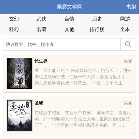
雨露文学网
书架
玄幻
武侠
言情
历史
网游
科幻
名著
其他
排行榜
全本
长生界
辰东
世上谁人能不死？ 任你风华绝代，艳冠天下，到头
来也是红粉骷髅；任你一代天骄，坐拥万里江山，
到头来也终将化成一抔黄土。 不过，关于长生......
圣墟
辰东
在破败中崛起，在寂灭中复苏。 沧海成尘，雷电枯
竭，那一缕幽雾又一次临近大地，世间的枷锁被打
开了，一个全新的世界就此揭开神秘的一角……
......