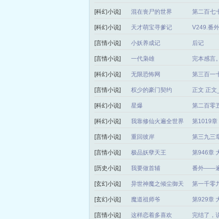
[科幻小说]
混在丧尸的世界
第二百七十
[科幻小说]
天才萌宝寻爹记
V249.
[言情小说]
小妖养成记
后记
[言情小说]
一代枭雄
完本感言
[科幻小说]
无限恐怖网
第三百一
[言情小说]
权少的豪门契约
正文 正
[科幻小说]
星爆
第二百零
[科幻小说]
我靠修仙火遍全世界
第1019
[言情小说]
重回彼岸
第三九三章
[言情小说]
极品妖孽天王
第946章
[历史小说]
我要做首辅
番外——
[玄幻小说]
异世神魔之倾尘御天
第一千零
局）
[玄幻小说]
魔道祖师爷
第929章
[言情小说]
这样恋着多喜欢
完结了，