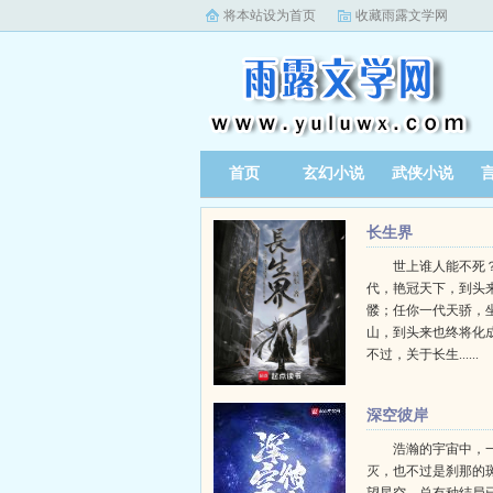
将本站设为首页
收藏雨露文学网
首页
玄幻小说
武侠小说
长生界
世上谁人能不死？
代，艳冠天下，到头
髅；任你一代天骄，
山，到头来也终将化
不过，关于长生......
深空彼岸
浩瀚的宇宙中，
灭，也不过是刹那的