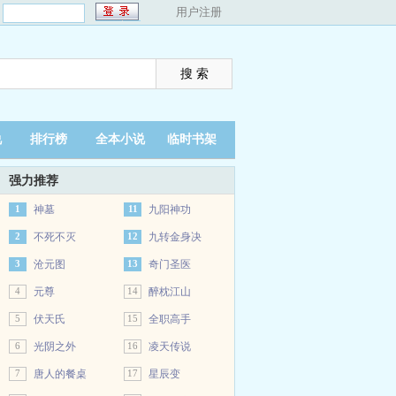
：
用户注册
说
排行榜
全本小说
临时书架
强力推荐
1
神墓
11
九阳神功
2
不死不灭
12
九转金身决
3
沧元图
13
奇门圣医
4
元尊
14
醉枕江山
5
伏天氏
15
全职高手
6
光阴之外
16
凌天传说
7
唐人的餐桌
17
星辰变