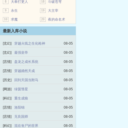
8
大奉打更人
18
斗破苍穹
9
永生
19
大主宰
10
求魔
20
夜的命名术
最新入库小说
[玄幻]
穿越火线之生化枪神
08-05
[玄幻]
最强皇帝
08-05
[言情]
盘龙之成长系统
08-05
[言情]
穿越婚然天成
08-05
[历史]
回到天国当附马
08-05
[网游]
绿茵彗星
08-05
[科幻]
重生成狼
08-05
[言情]
洛阳锦
08-05
[言情]
无良国师
08-05
[科幻]
混在丧尸的世界
08-05