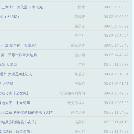
三章 那一片天空下 本书完
雨水
08-05 15:09:38
番外⑨（大结局）
萧魂夜
08-05 15:05:05
易语空
08-05 15:00:22
。
千日红
08-05 14:54:48
十七章 创世神（大结局）
诸葛烤肉
08-05 14:53:48
文_第一千零十四章大结局
殷小妍
08-05 14:48:47
五章 大结局
广林
08-05 11:57:33
章 番外 大明星X经纪人
楚若夕
08-04 15:10:21
 大结局
冷嗳迩
08-04 15:01:51
 大陆传奇【全文完】
曾经拥有的方向
08-04 13:42:57
感
遍地为王，中东记事
青史尽成灰
08-04 12:06:22
九十二章 遇见你是我的幸福（大结
赫连清雅
08-03 11:54:03
 大结局(拜谢各位书友了)
推高铁
08-03 11:41:10
说点感言（读者必看）
桃心然
08-03 11:40:27