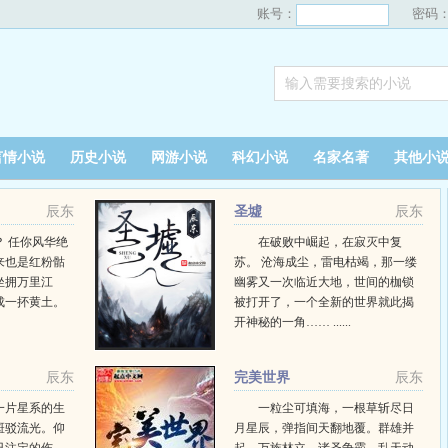
账号：
密码
言情小说
历史小说
网游小说
科幻小说
名家名著
其他小
辰东
圣墟
辰东
 任你风华绝
在破败中崛起，在寂灭中复
来也是红粉骷
苏。 沧海成尘，雷电枯竭，那一缕
坐拥万里江
幽雾又一次临近大地，世间的枷锁
成一抔黄土。
被打开了，一个全新的世界就此揭
开神秘的一角…… ......
辰东
完美世界
辰东
一片星系的生
一粒尘可填海，一根草斩尽日
斑驳流光。仰
月星辰，弹指间天翻地覆。群雄并