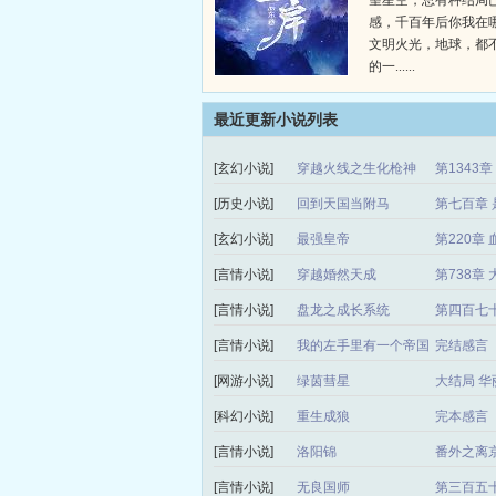
望星空，总有种结局
感，千百年后你我在
文明火光，地球，都
的一......
最近更新小说列表
[玄幻小说]
穿越火线之生化枪神
第1343
[历史小说]
回到天国当附马
第七百章 
[玄幻小说]
最强皇帝
第220章 
[言情小说]
穿越婚然天成
第738章
[言情小说]
盘龙之成长系统
第四百七
[言情小说]
我的左手里有一个帝国
完结感言
[网游小说]
绿茵彗星
大结局 华
[科幻小说]
重生成狼
完本感言
[言情小说]
洛阳锦
番外之离
[言情小说]
无良国师
第三百五