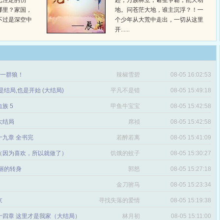
已注定的伤
起，万族林立，诸圣争霸，乱天动
哪里？家国，
地。问苍茫大地，谁主沉浮？！一
不过是深空中
个少年从大荒中走出，一切从这里
开......
章 一群狼！
辣椒雪碧
08-05 16:02:53
是结局,也是开始 (大结局)
平凡不是错
08-05 15:49:18
血族 5
甲鱼牛宝宝
08-05 15:42:58
 大结局
席祯
08-05 15:42:58
十九章 全书完
若醉若离
08-05 15:41:09
（因为喜欢，所以就做了）
饥饿的蚊子
08-05 15:30:27
丽的转身
郭怒
08-05 15:27:18
金刀驸马
08-05 15:23:34
京
寻找失落的爱情
08-05 15:19:38
十四章 这里才是我家（大结局）
林月初
08-05 15:11:00