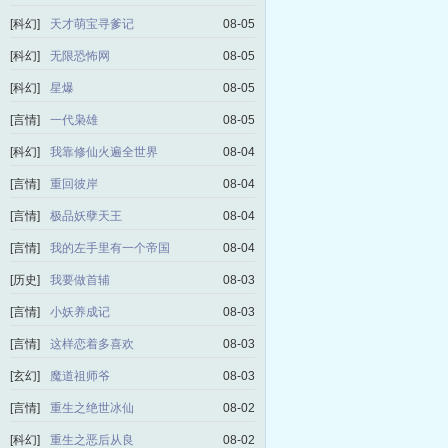
[科幻]
天才萌宝寻爹记
08-05
[科幻]
无限恐怖网
08-05
[科幻]
星爆
08-05
[言情]
一代枭雄
08-05
[科幻]
我靠修仙火遍全世界
08-04
[言情]
重回彼岸
08-04
[言情]
极品妖孽天王
08-04
[言情]
我的左手里有一个帝国
08-04
[历史]
我要做首辅
08-03
[言情]
小妖养成记
08-03
[言情]
这样恋着多喜欢
08-03
[玄幻]
魔道祖师爷
08-03
[言情]
重生之绝世冰仙
08-02
[科幻]
重生之恶后从良
08-02