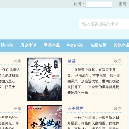
账号：
密码
言情小说
历史小说
网游小说
科幻小说
名家名著
其他小
辰东
圣墟
辰东
 任你风华绝
在破败中崛起，在寂灭中复
来也是红粉骷
苏。 沧海成尘，雷电枯竭，那一缕
坐拥万里江
幽雾又一次临近大地，世间的枷锁
成一抔黄土。
被打开了，一个全新的世界就此揭
开神秘的一角…… ......
辰东
完美世界
辰东
一片星系的生
一粒尘可填海，一根草斩尽日
斑驳流光。仰
月星辰，弹指间天翻地覆。群雄并