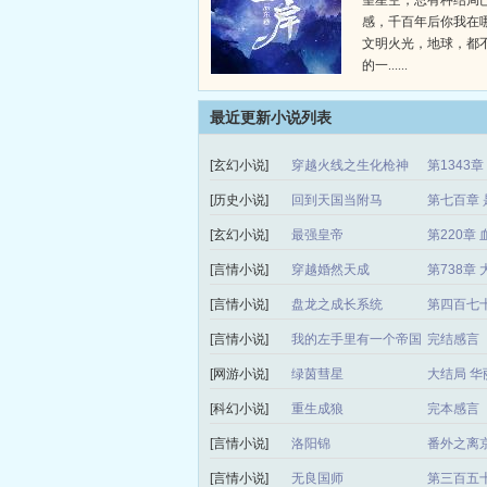
望星空，总有种结局
感，千百年后你我在
文明火光，地球，都
的一......
最近更新小说列表
[玄幻小说]
穿越火线之生化枪神
第1343
[历史小说]
回到天国当附马
第七百章 
[玄幻小说]
最强皇帝
第220章 
[言情小说]
穿越婚然天成
第738章
[言情小说]
盘龙之成长系统
第四百七
[言情小说]
我的左手里有一个帝国
完结感言
[网游小说]
绿茵彗星
大结局 华
[科幻小说]
重生成狼
完本感言
[言情小说]
洛阳锦
番外之离
[言情小说]
无良国师
第三百五