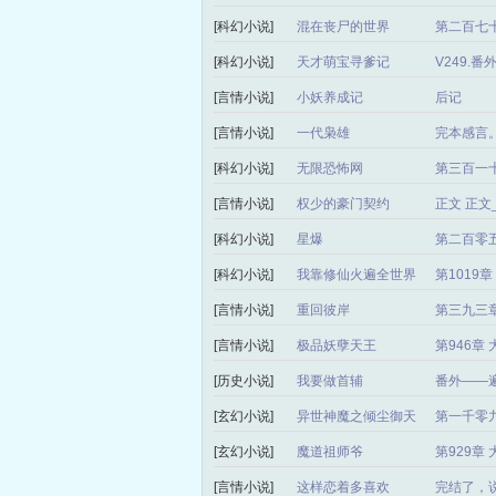
[科幻小说]
混在丧尸的世界
第二百七十
[科幻小说]
天才萌宝寻爹记
V249.
[言情小说]
小妖养成记
后记
[言情小说]
一代枭雄
完本感言
[科幻小说]
无限恐怖网
第三百一
[言情小说]
权少的豪门契约
正文 正
[科幻小说]
星爆
第二百零
[科幻小说]
我靠修仙火遍全世界
第1019
[言情小说]
重回彼岸
第三九三章
[言情小说]
极品妖孽天王
第946章
[历史小说]
我要做首辅
番外——
[玄幻小说]
异世神魔之倾尘御天
第一千零
局）
[玄幻小说]
魔道祖师爷
第929章
[言情小说]
这样恋着多喜欢
完结了，