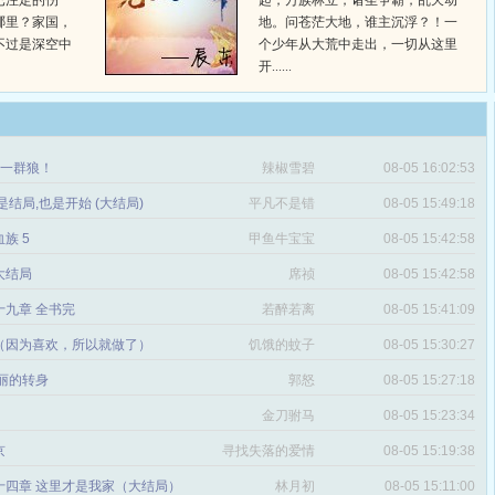
已注定的伤
起，万族林立，诸圣争霸，乱天动
哪里？家国，
地。问苍茫大地，谁主沉浮？！一
不过是深空中
个少年从大荒中走出，一切从这里
开......
章 一群狼！
辣椒雪碧
08-05 16:02:53
是结局,也是开始 (大结局)
平凡不是错
08-05 15:49:18
血族 5
甲鱼牛宝宝
08-05 15:42:58
 大结局
席祯
08-05 15:42:58
十九章 全书完
若醉若离
08-05 15:41:09
（因为喜欢，所以就做了）
饥饿的蚊子
08-05 15:30:27
丽的转身
郭怒
08-05 15:27:18
金刀驸马
08-05 15:23:34
京
寻找失落的爱情
08-05 15:19:38
十四章 这里才是我家（大结局）
林月初
08-05 15:11:00