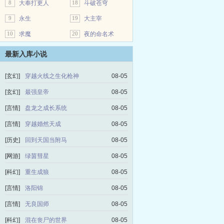
8
大奉打更人
18
斗破苍穹
9
永生
19
大主宰
10
求魔
20
夜的命名术
最新入库小说
[玄幻]
穿越火线之生化枪神
08-05
[玄幻]
最强皇帝
08-05
[言情]
盘龙之成长系统
08-05
[言情]
穿越婚然天成
08-05
[历史]
回到天国当附马
08-05
[网游]
绿茵彗星
08-05
[科幻]
重生成狼
08-05
[言情]
洛阳锦
08-05
[言情]
无良国师
08-05
[科幻]
混在丧尸的世界
08-05