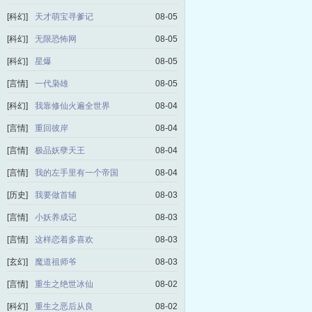
[科幻]
天才萌宝寻爹记
08-05
[科幻]
无限恐怖网
08-05
[科幻]
星爆
08-05
[言情]
一代枭雄
08-05
[科幻]
我靠修仙火遍全世界
08-04
[言情]
重回彼岸
08-04
[言情]
极品妖孽天王
08-04
[言情]
我的左手里有一个帝国
08-04
[历史]
我要做首辅
08-03
[言情]
小妖养成记
08-03
[言情]
这样恋着多喜欢
08-03
[玄幻]
魔道祖师爷
08-03
[言情]
重生之绝世冰仙
08-02
[科幻]
重生之恶后从良
08-02