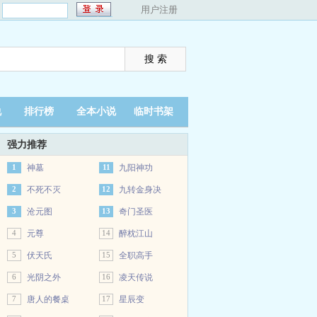
：
用户注册
说
排行榜
全本小说
临时书架
强力推荐
1
神墓
11
九阳神功
2
不死不灭
12
九转金身决
3
沧元图
13
奇门圣医
4
元尊
14
醉枕江山
5
伏天氏
15
全职高手
6
光阴之外
16
凌天传说
7
唐人的餐桌
17
星辰变