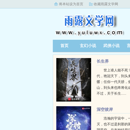
将本站设为首页
收藏雨露文学网
首页
玄幻小说
武侠小说
长生界
世上谁人能不死？
代，艳冠天下，到头
髅；任你一代天骄，
山，到头来也终将化
不过，关于长生......
深空彼岸
浩瀚的宇宙中，
灭，也不过是刹那的